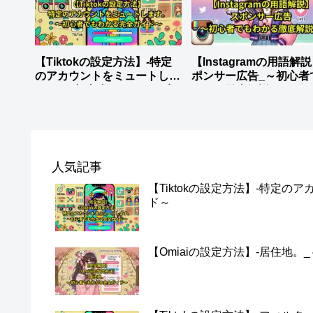
【Tiktokの設定方法】-特定
【Instagramの用語解
のアカウントをミュートしま
ポンサー広告_～初心者
す。_～初心者でもわかる完
わかる徹底解説～
全ガイド～
人気記事
【Tiktokの設定方法】-特定
ド～
【Omiaiの設定方法】-居住地