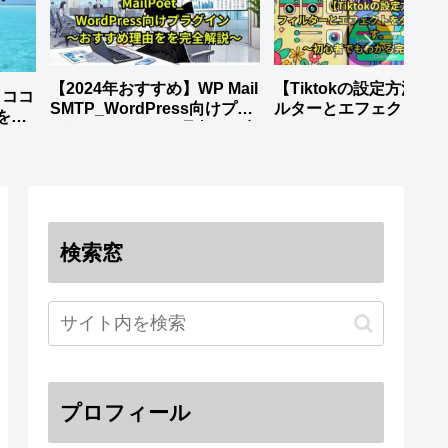
【2024年おすすめ】WP Mail
【Tiktokの設定方法】-
】ココ
SMTP_WordPress向けプラ
ルターとエフェクトを
を徹
グイン～おすすめ理由をを完
ロードします。_～初心
全解説～
もわかる完全ガイド～
検索窓
プロフィール