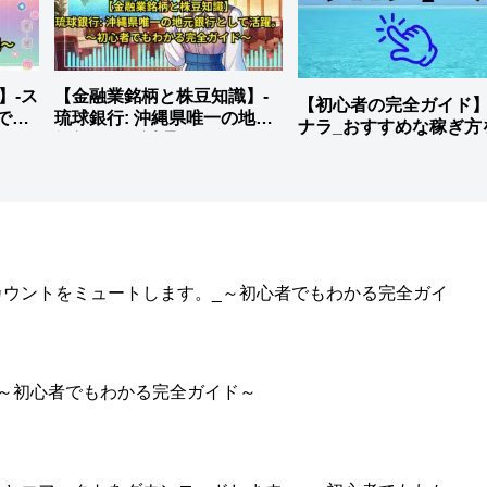
説】-ス
【金融業銘柄と株豆知識】-
【初心者の完全ガイド
でも
琉球銀行: 沖縄県唯一の地元
ナラ_おすすめな稼ぎ方
銀行として活躍。
底解説
のアカウントをミュートします。_～初心者でもわかる完全ガイ
。_～初心者でもわかる完全ガイド～