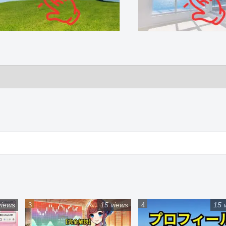
views
15 views
15 