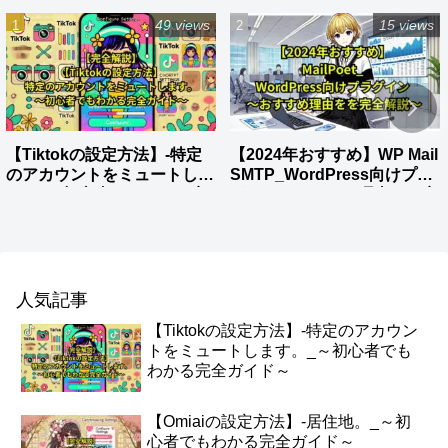
49 views
15 views
【Tiktokの設定方法】-特定
【2024年おすすめ】WP Mail
のアカウントをミュートしま
SMTP_WordPress向けプラ
す。_～初心者でもわかる完
グイン～おすすめ理由をを完
全ガイド～
全解説～
人気記事
【Tiktokの設定方法】-特定のアカウン
トをミュートします。_～初心者でも
わかる完全ガイド～
【Omiaiの設定方法】-居住地。_～初
心者でもわかる完全ガイド～