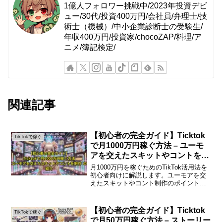
1億人フォロワー挑戦中/2023年投資デビ
ュー/30代/投資400万円/会社員/弁理士/技
術士（機械）/中小企業診断士の受験生/
年収400万円/投資家/chocoZAP/料理/ア
ニメ/簿記検定/
関連記事
【初心者の完全ガイド】Ticktok
TikTokで稼ぐ
で月1000万円稼ぐ方法 – ユーモ
アを交えたスキットやコントを制
作 の紹介
月1000万円を稼ぐためのTikTok活用法を
初心者向けに解説します。ユーモアを交
えたスキットやコント制作のポイントを
詳しく紹介します。初心者のための
TikTokで月1000万円稼ぐ方法はじめに
TikTokは、短い動画を通じて自分のクリ
【初心者の完全ガイド】Ticktok
TikTokで稼ぐ
エイ...
で月50万円稼ぐ方法 – ストーリー