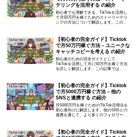
テリングを活用する の紹介
初心者でも理解できる、TikTokを活用し
て月50万円を稼ぐためのストーリーテリ
ングの方法について解説します。この記
事では、具体的な手法やコツを紹介し、
あなたの成功をサポートします。はじめ
にTikTokは、短い動画を通じて多くの
【初心者の完全ガイド】Ticktok
TikTokで稼ぐ
人々に影響を...
で月50万円稼ぐ方法 – ユニークな
キャッチコピーを考える の紹介
初心者のための完全ガイドとして、
TikTokを活用して月に50万円を稼ぐ方法
を詳しく解説します。この記事では、収
益化のステップや実践的なアドバイスを
紹介し、誰でも取り組める内容にしてい
ます。はじめにTikTokは、短い動画を共
【初心者の完全ガイド】Ticktok
TikTokで稼ぐ
有するプラット...
で月5000万円稼ぐ方法 – 他の
SNSと連携する の紹介
月5000万円を稼ぐためのTikTok活用法を
初心者向けに解説します。他のSNSとの
連携を通じて、より多くのフォロワーを
獲得し、収益を上げる方法を紹介しま
す。他のSNSと連携するメリットTikTok
での成功には、他のSNSとの連携が欠か
【初心者の完全ガイド】Ticktok
TikTokで稼ぐ
せま...