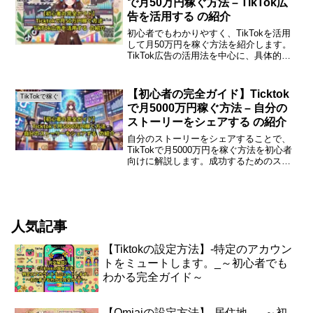
で月50万円稼ぐ方法 – TikTok広
告を活用する の紹介
初心者でもわかりやすく、TikTokを活用
して月50万円を稼ぐ方法を紹介します。
TikTok広告の活用法を中心に、具体的な
ステップやポイントを解説します。はじ
めにTikTokは、短い動画を共有するプラ
ットフォームとして急成長しており、多
【初心者の完全ガイド】Ticktok
TikTokで稼ぐ
くの...
で月5000万円稼ぐ方法 – 自分の
ストーリーをシェアする の紹介
自分のストーリーをシェアすることで、
TikTokで月5000万円を稼ぐ方法を初心者
向けに解説します。成功するためのステ
ップを丁寧に紹介しますので、ぜひ参考
にしてください。はじめにTikTokは、短
い動画を通じて多くの人々とつながるこ
とができ...
人気記事
【Tiktokの設定方法】-特定のアカウン
トをミュートします。_～初心者でも
わかる完全ガイド～
【Omiaiの設定方法】-居住地。_～初