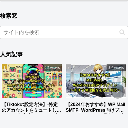
検索窓
人気記事
43 views
14 views
【Tiktokの設定方法】-特定
【2024年おすすめ】WP Mail
のアカウントをミュートしま
SMTP_WordPress向けプラ
す。_～初心者でもわかる完
グイン～おすすめ理由をを完
全ガイド～
全解説～