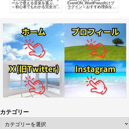
プデ
ールで使える音楽を選ぶ。_
EventON_WordPress向けプ
Ev
者
～初心者でもわかる完全ガイ
ラグイン～おすすめ理由をを
向
ド～
完全解説～
由
カテゴリー