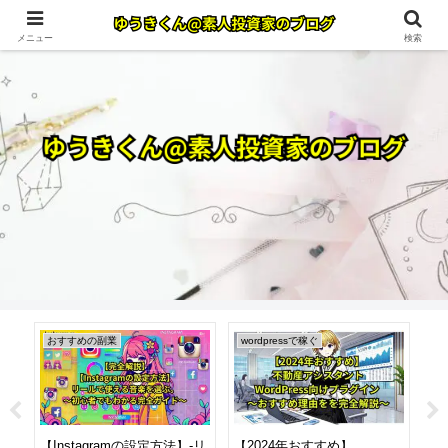
メニュー
検索
おすすめの副業
wordpressで稼ぐ
w
-イ
【Instagramの設定方法】-リ
【2024年おすすめ】
【