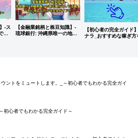
説】-ス
【金融業銘柄と株豆知識】-
【初心者の完全ガイド
でも
琉球銀行: 沖縄県唯一の地元
ナラ_おすすめな稼ぎ方
銀行として活躍。
底解説
のアカウントをミュートします。_～初心者でもわかる完全ガイ
。_～初心者でもわかる完全ガイド～