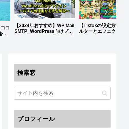
【2024年おすすめ】WP Mail
【Tiktokの設定方法】-
】ココ
SMTP_WordPress向けプラ
ルターとエフェクトを
を徹
グイン～おすすめ理由をを完
ロードします。_～初心
全解説～
もわかる完全ガイド～
検索窓
プロフィール