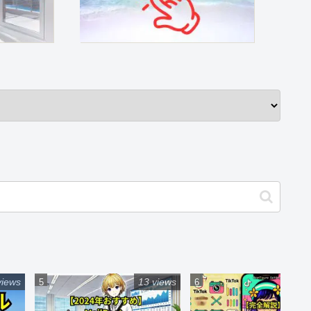
views
13 views
12 