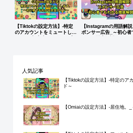
【Tiktokの設定方法】-特定
【Instagramの用語解
のアカウントをミュートしま
ポンサー広告_～初心者
す。_～初心者でもわかる完
わかる徹底解説～
全ガイド～
人気記事
【Tiktokの設定方法】-特定
ド～
【Omiaiの設定方法】-居住地