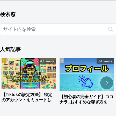
検索窓
人気記事
41 views
14 views
【Tiktokの設定方法】-特定
【初心者の完全ガイド】ココ
のアカウントをミュートしま
ナラ_おすすめな稼ぎ方を徹
す。_～初心者でもわかる完
底解説
全ガイド～