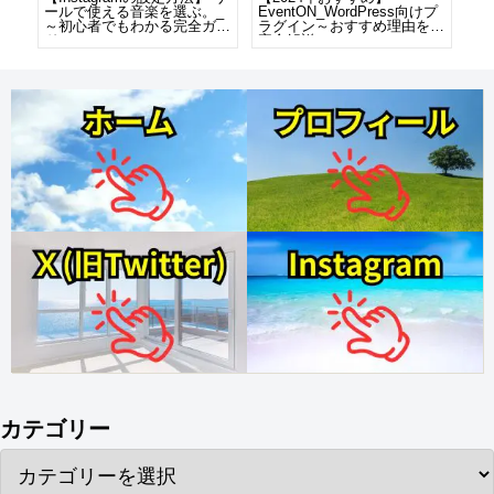
プデ
ールで使える音楽を選ぶ。_
EventON_WordPress向けプ
Ev
者
～初心者でもわかる完全ガイ
ラグイン～おすすめ理由をを
向
ド～
完全解説～
由
カテゴリー