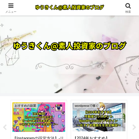
メニュー
検索
おすすめの副業
wordpressで稼ぐ
w
-イ
【Instagramの設定方法】-リ
【2024年おすすめ】
【