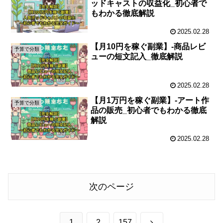
ッドキャストの収益化_初心者で
もわかる徹底解説
2025.02.28
【月10円を稼ぐ副業】-商品レビ
予算で分類
ューの短文記入_徹底解説
2025.02.28
【月1万円を稼ぐ副業】-アート作
予算で分類
品の販売_初心者でもわかる徹底
解説
2025.02.28
次のページ
次
1
2
157