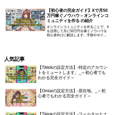
法について、わかりやすく解説します。
初心者のためのXで月100万円稼ぐノウハ
ウXを利用して月100万円を稼ぐことは、
【初心者の完全ガイド】Xで月50
Xで稼ぐ
多くの人にと...
万円稼ぐノウハウ – オンラインコ
ミュニティを作る の紹介
オンラインコミュニティを作ることで、X
を活用して月に50万円を稼ぐノウハウを
初心者向けに解説します。手順やポイン
トを分かりやすくまとめました。オンラ
インコミュニティの重要性オンラインコ
ミュニティは、特定のテーマや興味を持
つ人々が集まり、情報...
人気記事
【Tiktokの設定方法】-特定のアカウン
トをミュートします。_～初心者でも
わかる完全ガイド～
【Omiaiの設定方法】-居住地。_～初
心者でもわかる完全ガイド～
【Tiktokの設定方法】-フィルターとエ