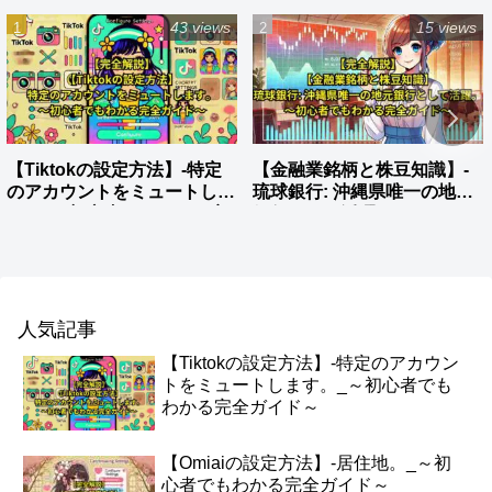
43 views
15 views
【Tiktokの設定方法】-特定
【金融業銘柄と株豆知識】-
のアカウントをミュートしま
琉球銀行: 沖縄県唯一の地元
す。_～初心者でもわかる完
銀行として活躍。
全ガイド～
人気記事
【Tiktokの設定方法】-特定のアカウン
トをミュートします。_～初心者でも
わかる完全ガイド～
【Omiaiの設定方法】-居住地。_～初
心者でもわかる完全ガイド～