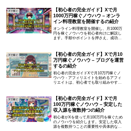
み出せます。ニッチ市場の重要性ニッチ
市場とは、特定の需要に対して専門的な
【初心者の完全ガイド】Xで月
Xで稼ぐ
商品やサービスを提供...
1000万円稼ぐノウハウ – オンラ
イン料理教室を開催するの紹介
オンライン料理教室を開催し、月1000万
円を稼ぐノウハウを初心者向けに解説し
ます。手順やポイントを押さえ、成功へ
の道を一緒に歩んでいきましょう。オン
ライン料理教室の魅力と可能性オンライ
ン料理教室は、近年特に注目を集めてい
【初心者の完全ガイド】Xで月10
Xで稼ぐ
ます。自宅にいながら...
万円稼ぐノウハウ – ブログを運営
するの紹介
初心者の完全ガイドXで月10万円稼ぐノ
ウハウ - アフィリエイトを始めるアフィ
リエイトは、初心者でも取り組みやすい
副収入の手段です。本記事では、アフィ
リエイトの基本から実践方法まで、月10
万円を目指すための具体的なノウハウを
【初心者の完全ガイド】Xで月
Xで稼ぐ
わかりやすく解説...
100万円稼ぐノウハウ – 安定した
収入源を複数持つの紹介
初心者がXを使って月100万円を稼ぐため
のノウハウを紹介します。安定した収入
源を複数持つことの重要性や具体的な方