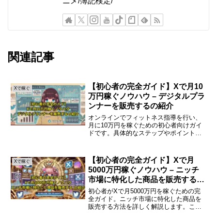
ニメ/簿記検定/
関連記事
【初心者の完全ガイド】Xで月10
Xで稼ぐ
万円稼ぐノウハウ – デジタルプラ
ンナーを販売するの紹介
オンラインでフィットネス指導を行い、
月に10万円を稼ぐための初心者向けガイ
ドです。具体的なステップやポイントを
解説しますので、ぜひ参考にしてくださ
い。オンラインフィットネス指導とはオ
ンラインフィットネス指導は、インター
【初心者の完全ガイド】Xで月
Xで稼ぐ
ネットを通じて行うトレ...
5000万円稼ぐノウハウ – ニッチ
市場に特化した商品を販売する
の紹介
初心者がXで月5000万円を稼ぐための完
全ガイド。ニッチ市場に特化した商品を
販売する方法を詳しく解説します。これ
を読めば、あなたも成功への第一歩を踏