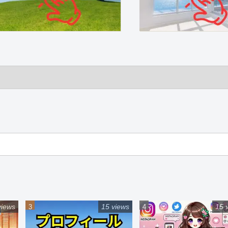
views
15 views
15 