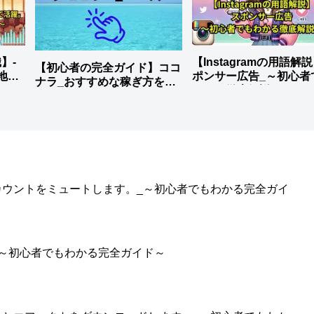
】-
【Instagramの用語解
【初心者の完全ガイド】ココ
地元
ポンサー広告_～初心者
ナラ_おすすめな稼ぎ方を徹
わかる徹底解説～
底解説
のアカウントをミュートします。_～初心者でもわかる完全ガイ
。_～初心者でもわかる完全ガイド～