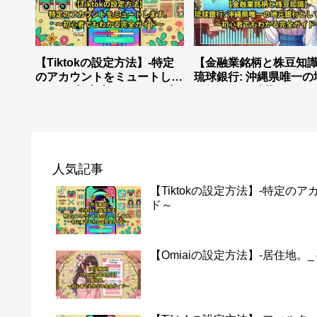
【Tiktokの設定方法】-特定
【金融業銘柄と株豆知識
のアカウントをミュートしま
琉球銀行: 沖縄県唯一の
す。_～初心者でもわかる完
銀行として活躍。
全ガイド～
人気記事
【Tiktokの設定方法】-特定
ド～
【Omiaiの設定方法】-居住地