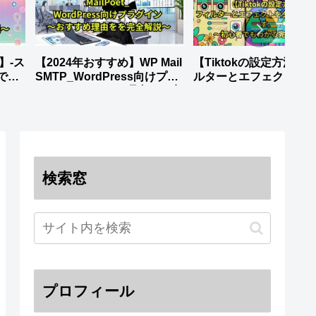
説】-ス
【2024年おすすめ】WP Mail
【Tiktokの設定方法】-
でも
SMTP_WordPress向けプラ
ルターとエフェクトを
グイン～おすすめ理由をを完
ロードします。_～初心
全解説～
もわかる完全ガイド～
検索窓
プロフィール