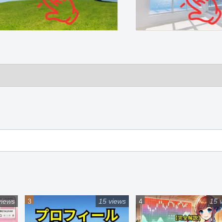
views
15 views
15 