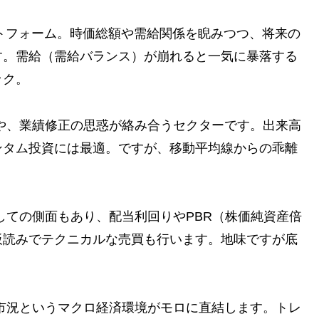
ットフォーム。時価総額や需給関係を睨みつつ、将来の
す。需給（需給バランス）が崩れると一気に暴落する
ック。
待や、業績修正の思惑が絡み合うセクターです。出来高
ンタム投資には最適。ですが、移動平均線からの乖離
しての側面もあり、配当利回りやPBR（株価純資産倍
板読みでテクニカルな売買も行います。地味ですが底
市況というマクロ経済環境がモロに直結します。トレ