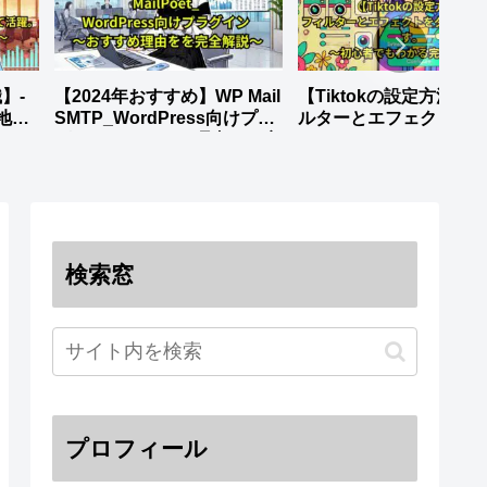
】-
【2024年おすすめ】WP Mail
【Tiktokの設定方法】-
地元
SMTP_WordPress向けプラ
ルターとエフェクトを
グイン～おすすめ理由をを完
ロードします。_～初心
全解説～
もわかる完全ガイド～
検索窓
プロフィール