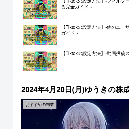
【Tiktokの設定方法】-フィ
る完全ガイド～
【Tiktokの設定方法】-他の
ガイド～
【Tiktokの設定方法】-動画
2024年4月20日(月)ゆうきの株
おすすめの副業