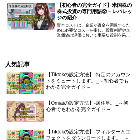
サイダー取引とは、企業の内部情報を持
【初心者の完全ガイド】米国株の
米国株の用語解説
つ...
株式投資の専門用語② – レバレッ
ジの紹介
資本コストは、企業が資金を調達するた
めに必要なコストを指し、投資判断や企
業価値の評価において重要な役割を果た
します。本記事では、初心者向けに資本
コストの概念をわかりやすく解説しま
す。資本コストとは何か資本コストは、
企業が資金を調達する際に負...
人気記事
【Tiktokの設定方法】-特定のアカウン
トをミュートします。_～初心者でも
わかる完全ガイド～
【Omiaiの設定方法】-居住地。_～初
心者でもわかる完全ガイド～
【Tiktokの設定方法】-フィルターとエ
フェクトをダウンロードします。_～