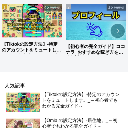
46 views
15 views
【Tiktokの設定方法】-特定
【初心者の完全ガイド】ココ
のアカウントをミュートしま
ナラ_おすすめな稼ぎ方を徹
す。_～初心者でもわかる完
底解説
全ガイド～
人気記事
【Tiktokの設定方法】-特定のアカウン
トをミュートします。_～初心者でも
わかる完全ガイド～
【Omiaiの設定方法】-居住地。_～初
心者でもわかる完全ガイド～