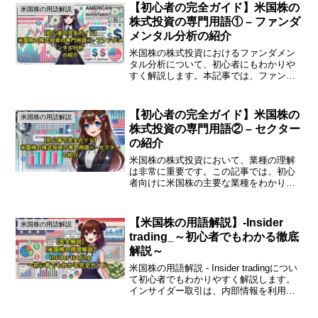
て、キャピタルゲインの基本を理解しま
【初心者の完全ガイド】米国株の
米国株の用語解説
しょう。キャピタルゲインと...
株式投資の専門用語① – ファンダ
メンタル分析の紹介
米国株の株式投資におけるファンダメン
タル分析について、初心者にもわかりや
すく解説します。本記事では、ファンダ
メンタル分析の基本概念や、実際にどの
ように活用するかを詳しく説明します。
ファンダメンタル分析とはファンダメン
【初心者の完全ガイド】米国株の
米国株の用語解説
タル分析は、企業の財務状...
株式投資の専門用語② – セクター
の紹介
米国株の株式投資において、業種の理解
は非常に重要です。この記事では、初心
者向けに米国株の主要な業種をわかりや
すく解説します。業種の理解が投資成功
の鍵米国株式市場は多様な業種で構成さ
れています。各業種には特有の特徴やト
【米国株の用語解説】-Insider
米国株の用語解説
レンドがあり、投資家はこ...
trading_～初心者でもわかる徹底
解説～
米国株の用語解説 - Insider tradingについ
て初心者でもわかりやすく解説します。
インサイダー取引は、内部情報を利用し
た株式取引であり、法律で厳しく規制さ
れています。インサイダー取引とはイン