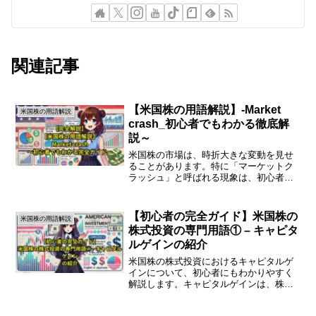
関連記事
【米国株の用語解説】-Market
米国株の用語解説
crash_初心者でもわかる徹底解
説～
米国株の市場は、時折大きな変動を見せ
ることがあります。特に「マーケットク
ラッシュ」と呼ばれる現象は、初心者に
とって理解しづらいものかもしれませ
ん。この現象について、わかりやすく解
説します。マーケットクラッシュとは？
【初心者の完全ガイド】米国株の
米国株の用語解説
マーケットクラッシュとは、...
株式投資の専門用語① – キャピタ
ルゲインの紹介
米国株の株式投資におけるキャピタルゲ
インについて、初心者にもわかりやすく
解説します。キャピタルゲインは、株式
投資の魅力の一つであり、投資家にとっ
て重要な要素です。このガイドを通じ