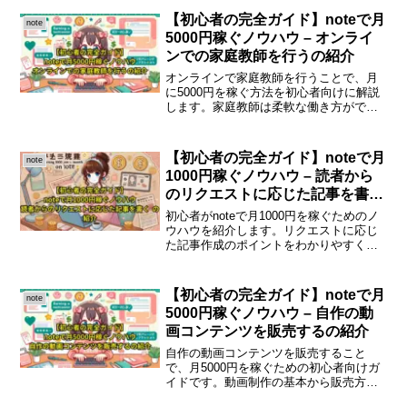
【初心者の完全ガイド】noteで月
note
5000円稼ぐノウハウ – オンライ
ンでの家庭教師を行うの紹介
オンラインで家庭教師を行うことで、月
に5000円を稼ぐ方法を初心者向けに解説
します。家庭教師は柔軟な働き方がで
き、スキルを活かせる魅力的な副業で
す。オンライン家庭教師の魅力家庭教師
は、対面での指導だけでなく、オンライ
【初心者の完全ガイド】noteで月
note
ンでも行えるため、場所を...
1000円稼ぐノウハウ – 読者から
のリクエストに応じた記事を書く
の紹介
初心者がnoteで月1000円を稼ぐためのノ
ウハウを紹介します。リクエストに応じ
た記事作成のポイントをわかりやすく解
説します。noteで月1000円稼ぐための完
全ガイドnoteは、自分の考えやアイデア
を発信するためのプラットフォームで
【初心者の完全ガイド】noteで月
note
す。特...
5000円稼ぐノウハウ – 自作の動
画コンテンツを販売するの紹介
自作の動画コンテンツを販売すること
で、月5000円を稼ぐための初心者向けガ
イドです。動画制作の基本から販売方法
まで、わかりやすく解説します。自作の