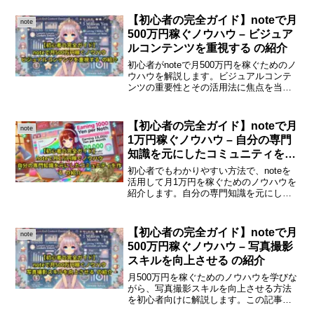
動画コンテンツを販売する方法動画コン
テンツの魅力動画は視覚と聴覚を同時に
【初心者の完全ガイド】noteで月
note
刺激するため、情報を伝...
500万円稼ぐノウハウ – ビジュア
ルコンテンツを重視する の紹介
初心者がnoteで月500万円を稼ぐためのノ
ウハウを解説します。ビジュアルコンテ
ンツの重要性とその活用法に焦点を当
て、具体的なステップを紹介します。初
心者がnoteで月500万円稼ぐための完全ガ
イドはじめにnoteは、クリエイターやラ
【初心者の完全ガイド】noteで月
note
イター...
1万円稼ぐノウハウ – 自分の専門
知識を元にしたコミュニティを作
る の紹介
初心者でもわかりやすい方法で、noteを
活用して月1万円を稼ぐためのノウハウを
紹介します。自分の専門知識を元にした
コミュニティを作ることで、収入を得る
方法を解説します。noteで月1万円稼ぐノ
ウハウnoteとは何かnoteは、クリエイタ
【初心者の完全ガイド】noteで月
note
ーが...
500万円稼ぐノウハウ – 写真撮影
スキルを向上させる の紹介
月500万円を稼ぐためのノウハウを学びな
がら、写真撮影スキルを向上させる方法
を初心者向けに解説します。この記事で
は、写真撮影の基本から実践的なテクニ