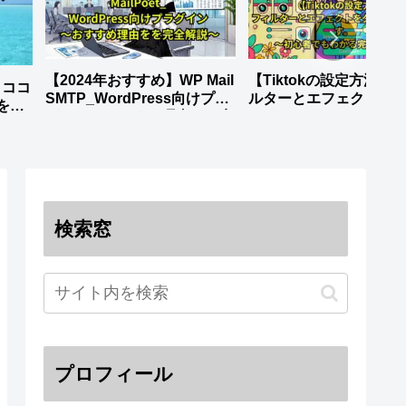
【2024年おすすめ】WP Mail
【Tiktokの設定方法】-
】ココ
SMTP_WordPress向けプラ
ルターとエフェクトを
を徹
グイン～おすすめ理由をを完
ロードします。_～初心
全解説～
もわかる完全ガイド～
検索窓
プロフィール