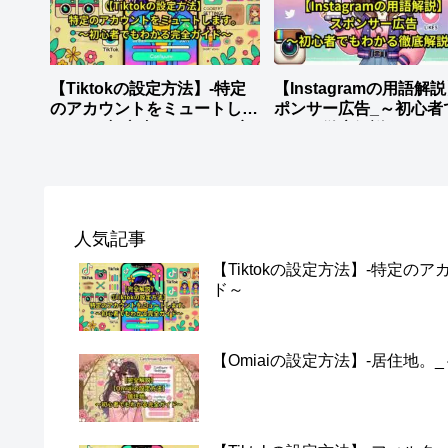
【Tiktokの設定方法】-特定
【Instagramの用語解
のアカウントをミュートしま
ポンサー広告_～初心者
す。_～初心者でもわかる完
わかる徹底解説～
全ガイド～
人気記事
【Tiktokの設定方法】-特定
ド～
【Omiaiの設定方法】-居住地