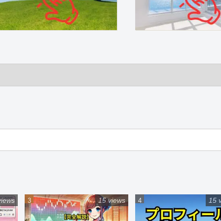
views
15 views
15 