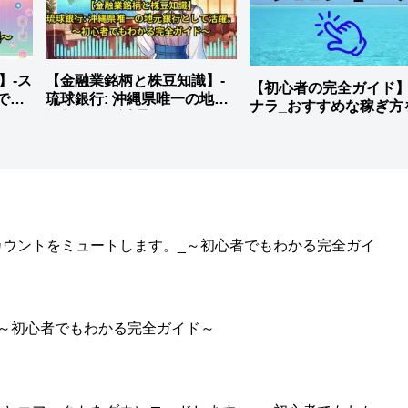
説】-ス
【金融業銘柄と株豆知識】-
【初心者の完全ガイド
でも
琉球銀行: 沖縄県唯一の地元
ナラ_おすすめな稼ぎ方
銀行として活躍。
底解説
のアカウントをミュートします。_～初心者でもわかる完全ガイ
。_～初心者でもわかる完全ガイド～