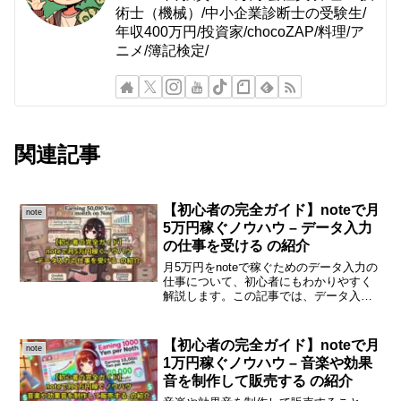
術士（機械）/中小企業診断士の受験生/
年収400万円/投資家/chocoZAP/料理/ア
ニメ/簿記検定/
関連記事
【初心者の完全ガイド】noteで月
note
5万円稼ぐノウハウ – データ入力
の仕事を受ける の紹介
月5万円をnoteで稼ぐためのデータ入力の
仕事について、初心者にもわかりやすく
解説します。この記事では、データ入力
の基本や仕事の受け方、注意点などを詳
しく紹介します。データ入力の仕事とは
データ入力の仕事は、企業や個人から依
【初心者の完全ガイド】noteで月
note
頼された情報を指定...
1万円稼ぐノウハウ – 音楽や効果
音を制作して販売する の紹介