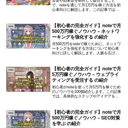
音楽や効果音を制作して販売すること
で、noteを通じて月1万円を稼ぐ方法を初
心者向けに解説します。この記事では、
制作の基本から販売までの流れを詳しく
紹介します。音楽制作の基本を学ぼう音
楽や効果音の制作には、まず基本的な知
【初心者の完全ガイド】noteで月
note
識が必要です。音楽理...
500万円稼ぐノウハウ – ネットワ
ーキングを強化する の紹介
月500万円をnoteで稼ぐために、ネットワ
ーキングを強化する方法について初心者
向けに詳しく解説します。人脈を広げる
ことで、収益を上げるための新しいチャ
ンスを得ることができます。ネットワー
キングの重要性ネットワーキングは、ビ
【初心者の完全ガイド】noteで月
note
ジネスにおいて非...
5万円稼ぐノウハウ – ウェブライ
ティングを受注する の紹介
初心者がnoteを使って月5万円を稼ぐため
のノウハウを100個紹介します。この記事
では、具体的なステップやアイデアを丁
寧に解説し、誰でも実践できる方法を提
供します。noteで月5万円稼ぐための完全
ガイドnoteは、クリエイターやライター
【初心者の完全ガイド】noteで月
note
が自...
500万円稼ぐノウハウ – SEO対策
を学ぶ の紹介