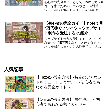
初心者の完全ガイドとして、noteで月500
万円を稼ぐためのノウハウとSEO対策に
ついて詳しく解説します。この記事で
は、初心者でも理解しやすいように、基
本的な考え方や実践方法を紹介します。
noteで月500万円稼ぐためのノウハウnote
【初心者の完全ガイド】noteで月
note
は、...
5万円稼ぐノウハウ – ウェブサイ
ト制作を受注する の紹介
ウェブサイト制作を受注することで、初
心者でも月5万円を稼ぐことができるノウ
ハウを紹介します。この記事では、具体
的なステップやポイントを分かりやすく
解説します。ウェブサイト制作の基本を
理解するウェブサイト制作は、今や多く
の企業や個人が必要とす...
人気記事
【Tiktokの設定方法】-特定のアカウン
トをミュートします。_～初心者でも
わかる完全ガイド～
【Omiaiの設定方法】-居住地。_～初
心者でもわかる完全ガイド～