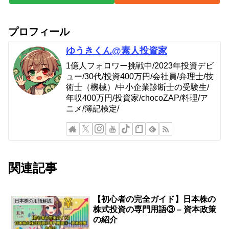
プロフィール
ゆうきくん@素人投資家
1億人フォロワー挑戦中/2023年投資デビ
ュー/30代/投資400万円/会社員/弁理士/技
術士（機械）/中小企業診断士の受験生/
年収400万円/投資家/chocoZAP/料理/ア
ニメ/簿記検定/
関連記事
【初心者の完全ガイド】日本株の
日本株の用語解説
株式投資の専門用語③ – 資本政策
の紹介