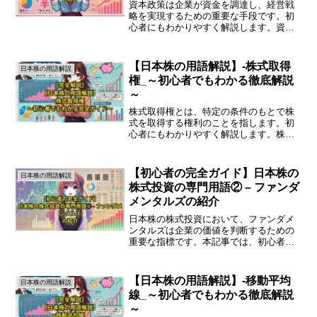
資本政策は企業が資金を調達し、経営戦
略を実現するための重要な手段です。初
心者にもわかりやすく解説します。資本
政策とは何か資本政策は、企業がどのよ
うに資金を調達し、運用するかを計画す
ることを指します。企業が成長するため
【日本株の用語解説】-株式取得
日本株の用語解説
には、適切な資金が必要で...
権_～初心者でもわかる徹底解説
～
株式取得権とは、特定の条件のもとで株
式を取得する権利のことを指します。初
心者にもわかりやすく解説します。株式
取得権の基本株式取得権は、企業が発行
する特定の権利であり、主に従業員や経
営陣に対して付与されます。この権利を
【初心者の完全ガイド】日本株の
日本株の用語解説
持つことで、将来的に一定...
株式投資の専門用語② – ファンダ
メンタルズの紹介
日本株の株式投資において、ファンダメ
ンタルズは企業の価値を判断するための
重要な指標です。本記事では、初心者向
けにファンダメンタルズの基本的な概念
とその活用方法について解説します。フ
ァンダメンタルズとはファンダメンタル
【日本株の用語解説】-移動平均
日本株の用語解説
ズとは、企業の経済的な健...
線_～初心者でもわかる徹底解説
～