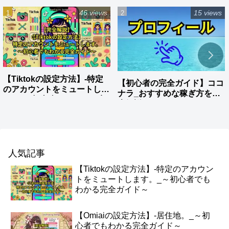
46 views
15 views
【Tiktokの設定方法】-特定
【初心者の完全ガイド】ココ
のアカウントをミュートしま
ナラ_おすすめな稼ぎ方を徹
す。_～初心者でもわかる完
底解説
全ガイド～
人気記事
【Tiktokの設定方法】-特定のアカウン
トをミュートします。_～初心者でも
わかる完全ガイド～
【Omiaiの設定方法】-居住地。_～初
心者でもわかる完全ガイド～