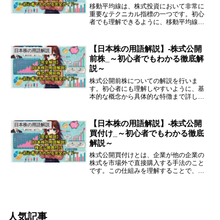
移動平均線は、株式投資において非常に
重要なテクニカル指標の一つです。初心
者でも理解できるように、移動平均線の
基本的な概念や使い方を詳しく解説しま
す。移動平均線とは移動平均線は、特定
の期間における株価の平均値を計算し、
【日本株の用語解説】-株式公開
日本株の用語解説
グラフにプロットしたもの...
前株_～初心者でもわかる徹底解
説～
株式公開前株についての解説を行いま
す。初心者にも理解しやすいように、基
本的な概念から具体的な特徴まで詳しく
説明します。株式公開前株とは株式公開
前株とは、企業が株式を一般投資家に公
開する前の段階で発行される株式のこと
【日本株の用語解説】-株式公開
日本株の用語解説
を指します。この株式は主に...
買付け_～初心者でもわかる徹底
解説～
株式公開買付けとは、企業が他の企業の
株式を市場外で直接購入する手法のこと
です。この仕組みを理解することで、投
資家としての視野を広げることができま
す。株式公開買付けの基本株式公開買付
け（TOB: Take Over Bid）は、企業が他
の企業...
人気記事