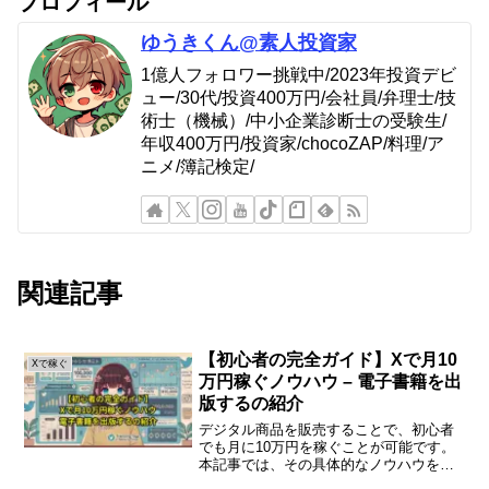
プロフィール
ゆうきくん@素人投資家
1億人フォロワー挑戦中/2023年投資デビ
ュー/30代/投資400万円/会社員/弁理士/技
術士（機械）/中小企業診断士の受験生/
年収400万円/投資家/chocoZAP/料理/ア
ニメ/簿記検定/
関連記事
【初心者の完全ガイド】Xで月10
Xで稼ぐ
万円稼ぐノウハウ – 電子書籍を出
版するの紹介
デジタル商品を販売することで、初心者
でも月に10万円を稼ぐことが可能です。
本記事では、その具体的なノウハウをわ
かりやすく解説します。デジタル商品販