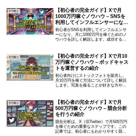
売の魅力デジタル商品とは、電子的な形
式で提供される商品であり、主にデジタ
【初心者の完全ガイド】Xで月
Xで稼ぐ
ルコンテンツやソフトウ...
1000万円稼ぐノウハウ – SNSを
利用してインフルエンサーになる
の紹介
初心者がSNSを利用してインフルエンサ
ーになり、月に1000万円を稼ぐためのノ
ウハウを詳しく解説します。成功するた
めのステップやポイントを初心者にもわ
かりやすくまとめました。はじめにSNS
を利用してインフルエンサーになること
【初心者の完全ガイド】Xで月10
Xで稼ぐ
は、多くの人が夢...
万円稼ぐノウハウ – ポッドキャス
トを運営するの紹介
初心者向けにストックフォトを販売し、
月10万円を稼ぐ方法について詳しく解説
します。写真を撮ることが好きな方や、
クリエイティブな活動を通じて収入を得
たい方には最適な手段です。ストックフ
ォト販売の基本ストックフォトとは、写
【初心者の完全ガイド】Xで月
Xで稼ぐ
真やイラストをオンライ...
500万円稼ぐノウハウ – 競合分析
を行うの紹介
競合分析は、X（旧Twitter）で月500万円
を稼ぐための重要なステップです。この
記事では、初心者にもわかりやすく競合