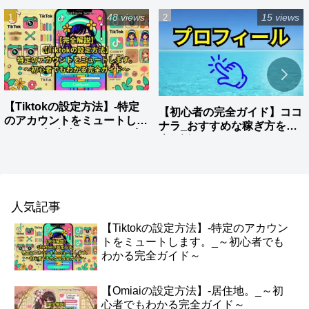
48 views
15 views
【Tiktokの設定方法】-特定
【初心者の完全ガイド】ココ
のアカウントをミュートしま
ナラ_おすすめな稼ぎ方を徹
す。_～初心者でもわかる完
底解説
全ガイド～
人気記事
【Tiktokの設定方法】-特定のアカウン
トをミュートします。_～初心者でも
わかる完全ガイド～
【Omiaiの設定方法】-居住地。_～初
心者でもわかる完全ガイド～