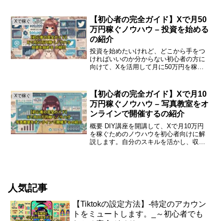
分析の方法を解説します。競合分析の重
要性競合分析は、ビジネスやマーケティ
ングにおいて非常に重要なプロセスで
【初心者の完全ガイド】Xで月50
Xで稼ぐ
す。特にXを利...
万円稼ぐノウハウ – 投資を始める
の紹介
投資を始めたいけれど、どこから手をつ
ければいいのか分からない初心者の方に
向けて、Xを活用して月に50万円を稼ぐ
ためのノウハウをわかりやすく解説しま
す。この記事を読めば、投資の基本から
具体的な手法まで理解できるでしょう。
【初心者の完全ガイド】Xで月10
Xで稼ぐ
投資の基本を理解しよう...
万円稼ぐノウハウ – 写真教室をオ
ンラインで開催するの紹介
概要 DIY講座を開講して、Xで月10万円
を稼ぐためのノウハウを初心者向けに解
説します。自分のスキルを活かし、収入
を得る方法を詳しく紹介します。はじめ
に 近年、自分の趣味やスキルを活かして
収入を得る方法が注目されています。そ
の中でも、DIY...
人気記事
【Tiktokの設定方法】-特定のアカウン
トをミュートします。_～初心者でも