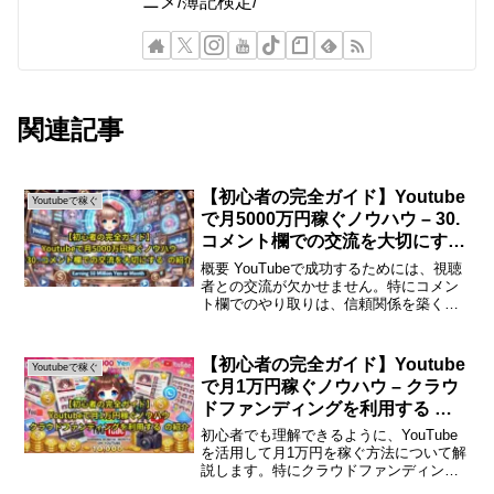
ニメ/簿記検定/
関連記事
【初心者の完全ガイド】Youtube
Youtubeで稼ぐ
で月5000万円稼ぐノウハウ – 30.
コメント欄での交流を大切にする
の紹介
概要 YouTubeで成功するためには、視聴
者との交流が欠かせません。特にコメン
ト欄でのやり取りは、信頼関係を築く重
要な要素です。この記事では、コメント
欄での交流の重要性とその方法について
詳しく解説します。コメント欄での交流
【初心者の完全ガイド】Youtube
Youtubeで稼ぐ
を大切にするYo...
で月1万円稼ぐノウハウ – クラウ
ドファンディングを利用する の
紹介
初心者でも理解できるように、YouTube
を活用して月1万円を稼ぐ方法について解
説します。特にクラウドファンディング
を利用することで、収益化の手助けとな