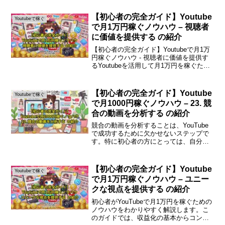
るアイデアを紹介します。YouTubeで月1
万円を稼ぐ方法YouTubeは今や多くの
【初心者の完全ガイド】Youtube
Youtubeで稼ぐ
人々...
で月1万円稼ぐノウハウ – 視聴者
に価値を提供する の紹介
【初心者の完全ガイド】Youtubeで月1万
円稼ぐノウハウ - 視聴者に価値を提供す
るYoutubeを活用して月1万円を稼ぐため
の具体的な方法を初心者向けに解説しま
す。視聴者に価値を提供することが成功
の鍵です。Youtubeで月1万円稼ぐた...
【初心者の完全ガイド】Youtube
Youtubeで稼ぐ
で月1000円稼ぐノウハウ – 23. 競
合の動画を分析する の紹介
競合の動画を分析することは、YouTube
で成功するために欠かせないステップで
す。特に初心者の方にとっては、自分の
動画をどのように改善すればよいか、ま
たはどのように視聴者を引きつけるかを
理解するための重要な手段となります。
【初心者の完全ガイド】Youtube
Youtubeで稼ぐ
この記事では、競合...
で月1万円稼ぐノウハウ – ユニー
クな視点を提供する の紹介
初心者がYouTubeで月1万円を稼ぐための
ノウハウをわかりやすく解説します。こ
のガイドでは、収益化の基本からコンテ