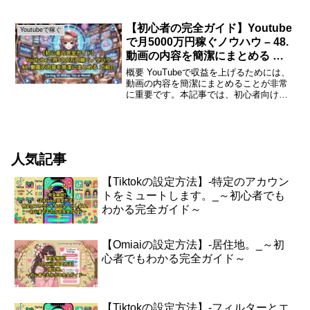
ンツ作成のポイントまで、初心者でも実
践できる具体的なステップを紹介しま
す。YouTubeで月1万円稼ぐための基本
【初心者の完全ガイド】Youtube
Youtubeで稼ぐ
YouTub...
で月5000万円稼ぐノウハウ – 48.
動画の内容を簡潔にまとめる の
紹介
概要 YouTubeで収益を上げるためには、
動画の内容を簡潔にまとめることが非常
に重要です。本記事では、初心者向けに
動画内容の要約方法とその重要性につい
て解説します。動画の内容を簡潔にまと
める重要性 YouTubeで成功するために
は、視聴者...
人気記事
【Tiktokの設定方法】-特定のアカウン
トをミュートします。_～初心者でも
わかる完全ガイド～
【Omiaiの設定方法】-居住地。_～初
心者でもわかる完全ガイド～
【Tiktokの設定方法】-フィルターとエ