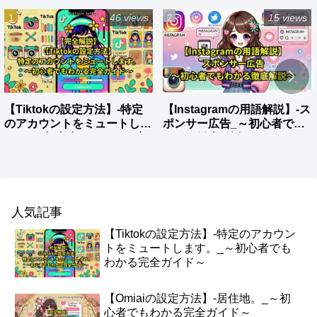
46 views
15 views
【Tiktokの設定方法】-特定
【Instagramの用語解説】-ス
のアカウントをミュートしま
ポンサー広告_～初心者でも
す。_～初心者でもわかる完
わかる徹底解説～
全ガイド～
人気記事
【Tiktokの設定方法】-特定のアカウン
トをミュートします。_～初心者でも
わかる完全ガイド～
【Omiaiの設定方法】-居住地。_～初
心者でもわかる完全ガイド～