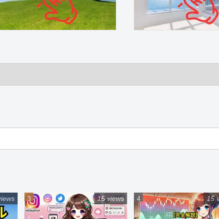
views
15 views
15 