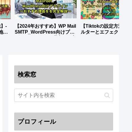
】-
【2024年おすすめ】WP Mail
【Tiktokの設定方法】-
地元
SMTP_WordPress向けプラ
ルターとエフェクトを
グイン～おすすめ理由をを完
ロードします。_～初心
全解説～
もわかる完全ガイド～
検索窓
プロフィール