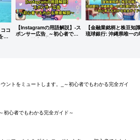
【Instagramの用語解説】-ス
【金融業銘柄と株豆知識
】ココ
ポンサー広告_～初心者でも
琉球銀行: 沖縄県唯一の
を徹
わかる徹底解説～
銀行として活躍。
のアカウントをミュートします。_～初心者でもわかる完全ガイ
。_～初心者でもわかる完全ガイド～