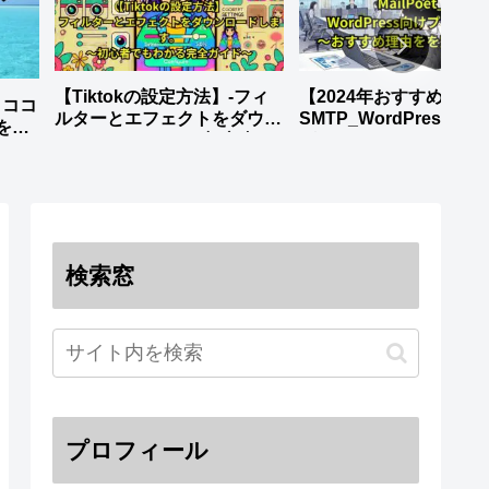
【Tiktokの設定方法】-フィ
【2024年おすすめ】WP M
】ココ
ルターとエフェクトをダウン
SMTP_WordPress向
を徹
ロードします。_～初心者で
グイン～おすすめ理由
もわかる完全ガイド～
全解説～
検索窓
プロフィール