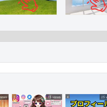
views
15 views
15 