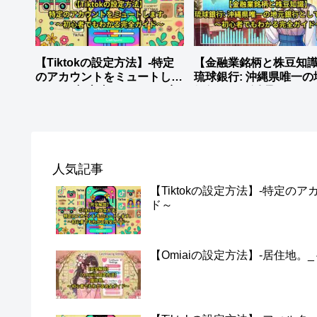
【Tiktokの設定方法】-特定
【金融業銘柄と株豆知識
のアカウントをミュートしま
琉球銀行: 沖縄県唯一の
す。_～初心者でもわかる完
銀行として活躍。
全ガイド～
人気記事
【Tiktokの設定方法】-特定
ド～
【Omiaiの設定方法】-居住地