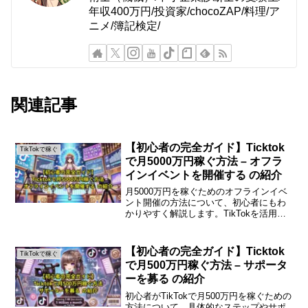
年収400万円/投資家/chocoZAP/料理/ア
ニメ/簿記検定/
関連記事
【初心者の完全ガイド】Ticktok
TikTokで稼ぐ
で月5000万円稼ぐ方法 – オフラ
インイベントを開催する の紹介
月5000万円を稼ぐためのオフラインイベ
ント開催の方法について、初心者にもわ
かりやすく解説します。TikTokを活用し
たビジネスの一環として、オフラインイ
ベントは重要な要素となります。具体的
なステップを見ていきましょう。オフラ
【初心者の完全ガイド】Ticktok
TikTokで稼ぐ
インイベントの...
で月500万円稼ぐ方法 – サポータ
ーを募る の紹介
初心者がTikTokで月500万円を稼ぐための
方法について、具体的なステップやサポ