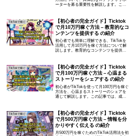
ーターを募る重要性を解説します。この
記事を通じて、収益化の仕組みや必要な
戦略を理解し、実践に役立ててくださ
い。はじめにTikTokは短い動画を共有す
【初心者の完全ガイド】Ticktok
TikTokで稼ぐ
るプラット...
で月10万円稼ぐ方法 – 教育的なコ
ンテンツを提供する の紹介
初心者でも簡単に理解できる、TikTokを
活用して月10万円を稼ぐ方法について解
説します。教育的なコンテンツを提供す
ることで収益化を目指しましょう。はじ
めにTikTokは短い動画を共有するプラッ
トフォームとして人気を博しています
【初心者の完全ガイド】Ticktok
TikTokで稼ぐ
が、単なるエ...
で月100万円稼ぐ方法 – 心温まる
ストーリーをシェアする の紹介
初心者がTikTokを使って月100万円を稼ぐ
方法を、心温まるストーリーのシェアを
通じて解説します。この記事では、成功
するためのステップやポイントをわかり
やすくまとめました。初心者でもでき
る！TikTokで月100万円を稼ぐ方法
【初心者の完全ガイド】Ticktok
TikTokで稼ぐ
TikTok...
で月500万円稼ぐ方法 – 情報を分
かりやすく伝える の紹介
月500万円を稼ぐためのTikTok活用法を初