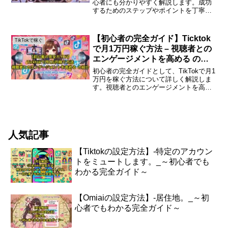
心者にも分かりやすく解説します。成功
するためのステップやポイントを丁寧に
まとめました。はじめに近年、TikTokは
若者を中心に大人気のSNSプラットフォ
ームとなり、多くの人がクリエイターと
【初心者の完全ガイド】Ticktok
TikTokで稼ぐ
して活...
で月1万円稼ぐ方法 – 視聴者との
エンゲージメントを高める の紹
介
初心者の完全ガイドとして、TikTokで月1
万円を稼ぐ方法について詳しく解説しま
す。視聴者とのエンゲージメントを高め
るためのポイントを押さえ、成功するた
めのステップを紹介します。はじめに
TikTokは、短い動画を通じて多くの人々
とつながるこ...
人気記事
【Tiktokの設定方法】-特定のアカウン
トをミュートします。_～初心者でも
わかる完全ガイド～
【Omiaiの設定方法】-居住地。_～初
心者でもわかる完全ガイド～