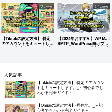
43 views
14 views
【Tiktokの設定方法】-特定
【2024年おすすめ】WP Mail
のアカウントをミュートしま
SMTP_WordPress向けプラ
す。_～初心者でもわかる完
グイン～おすすめ理由をを完
全ガイド～
全解説～
人気記事
【Tiktokの設定方法】-特定のアカウン
トをミュートします。_～初心者でも
わかる完全ガイド～
【Omiaiの設定方法】-居住地。_～初
心者でもわかる完全ガイド～