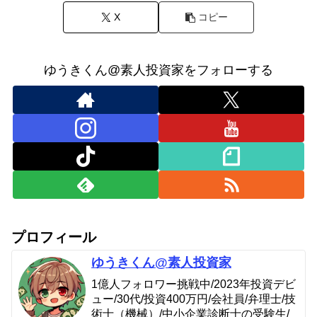
X
コピー
ゆうきくん@素人投資家をフォローする
プロフィール
ゆうきくん@素人投資家
1億人フォロワー挑戦中/2023年投資デビ
ュー/30代/投資400万円/会社員/弁理士/技
術士（機械）/中小企業診断士の受験生/