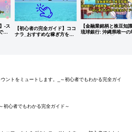
説】-ス
【金融業銘柄と株豆知識
【初心者の完全ガイド】ココ
でも
琉球銀行: 沖縄県唯一の
ナラ_おすすめな稼ぎ方を徹
銀行として活躍。
底解説
のアカウントをミュートします。_～初心者でもわかる完全ガイ
。_～初心者でもわかる完全ガイド～