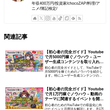
年収400万円/投資家/chocoZAP/料理/ア
ニメ/簿記検定/
関連記事
【初心者の完全ガイド】Youtube
Youtubeで稼ぐ
で月5000円稼ぐノウハウ – ユー
ザー生成コンテンツを取り入れる
の紹介
初心者の完全ガイドとして、YouTubeで
月5000円を稼ぐためのノウハウを紹介し
ます。特にユーザー生成コンテンツの取
り入れ方について詳しく解説します。
YouTubeで月5000円稼ぐための基本
YouTubeは、多くの人々が自分の趣味や
【初心者の完全ガイド】Youtube
Youtubeで稼ぐ
知識...
で月1万円稼ぐノウハウ – 動画の
テーマに関連するイベントを開催
する の紹介
初心者のためのYouTubeでの収益化に向
けたイベント活用法を解説します。月1万