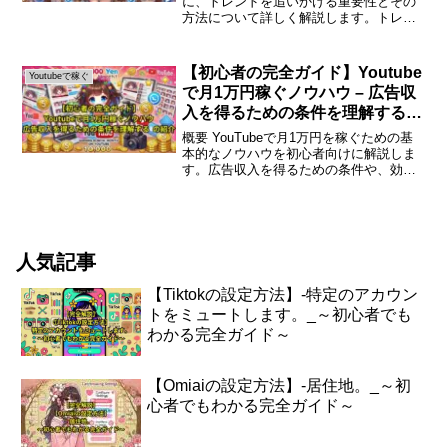
に、トレンドを追いかける重要性とその
方法について詳しく解説します。トレン
ドを把握することで、視聴者の興味を引
きつけ、収益を増やすことができます。
トレンドを追いかける重要性YouTubeは
【初心者の完全ガイド】Youtube
Youtubeで稼ぐ
常に変化して...
で月1万円稼ぐノウハウ – 広告収
入を得るための条件を理解する
の紹介
概要 YouTubeで月1万円を稼ぐための基
本的なノウハウを初心者向けに解説しま
す。広告収入を得るための条件や、効果
的なコンテンツ作成について詳しく紹介
します。YouTubeで月1万円を稼ぐための
完全ガイドYouTubeは多くの人々にとっ
て...
人気記事
【Tiktokの設定方法】-特定のアカウン
トをミュートします。_～初心者でも
わかる完全ガイド～
【Omiaiの設定方法】-居住地。_～初
心者でもわかる完全ガイド～