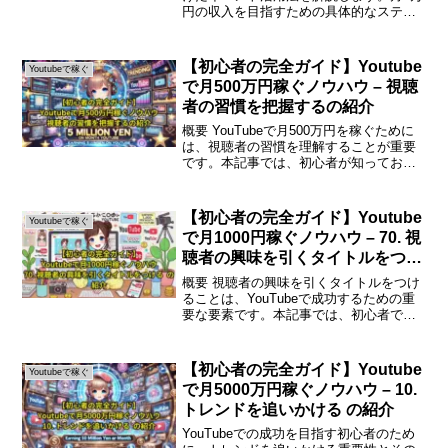
円の収入を目指すための具体的なステッ
プを丁寧にまとめました。YouTubeで月1
万円稼ぐためのイベント活用法YouTube
で収益を上げるためには、単に動画をア
【初心者の完全ガイド】Youtube
Youtubeで稼ぐ
ッ...
で月500万円稼ぐノウハウ – 視聴
者の習慣を把握するの紹介
概要 YouTubeで月500万円を稼ぐために
は、視聴者の習慣を理解することが重要
です。本記事では、初心者が知っておく
べき視聴者の行動や心理を解説し、成功
するための具体的なステップを紹介しま
す。カスタムHTML 視聴者の習慣を把握
【初心者の完全ガイド】Youtube
Youtubeで稼ぐ
する重要性...
で月1000円稼ぐノウハウ – 70. 視
聴者の興味を引くタイトルをつけ
る の紹介
概要 視聴者の興味を引くタイトルをつけ
ることは、YouTubeで成功するための重
要な要素です。本記事では、初心者でも
実践できる効果的なタイトルの付け方を
解説します。視聴者の興味を引くタイト
ルの重要性 YouTubeの膨大なコンテンツ
【初心者の完全ガイド】Youtube
Youtubeで稼ぐ
の中で、...
で月5000万円稼ぐノウハウ – 10.
トレンドを追いかける の紹介
YouTubeでの成功を目指す初心者のため