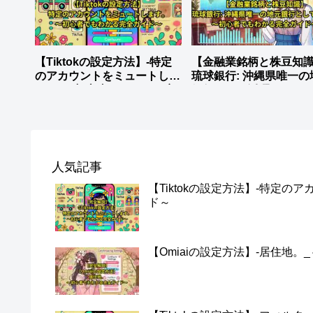
【Tiktokの設定方法】-特定
【金融業銘柄と株豆知識
のアカウントをミュートしま
琉球銀行: 沖縄県唯一の
す。_～初心者でもわかる完
銀行として活躍。
全ガイド～
人気記事
【Tiktokの設定方法】-特定
ド～
【Omiaiの設定方法】-居住地