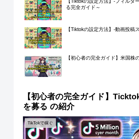
【Tiktokの設定方法】-フィ
る完全ガイド～
【Tiktokの設定方法】-動画
【初心者の完全ガイド】米国株の株
【初心者の完全ガイド】Tickto
を募る の紹介
TikTokで稼ぐ