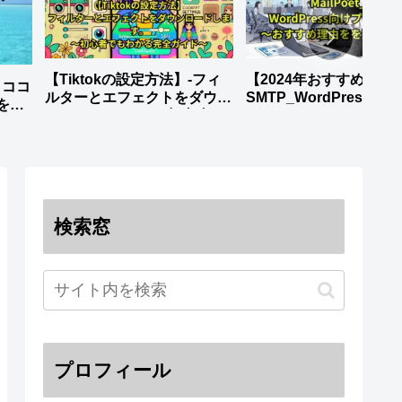
【Tiktokの設定方法】-フィ
【2024年おすすめ】WP M
】ココ
ルターとエフェクトをダウン
SMTP_WordPress向
を徹
ロードします。_～初心者で
グイン～おすすめ理由
もわかる完全ガイド～
全解説～
検索窓
プロフィール