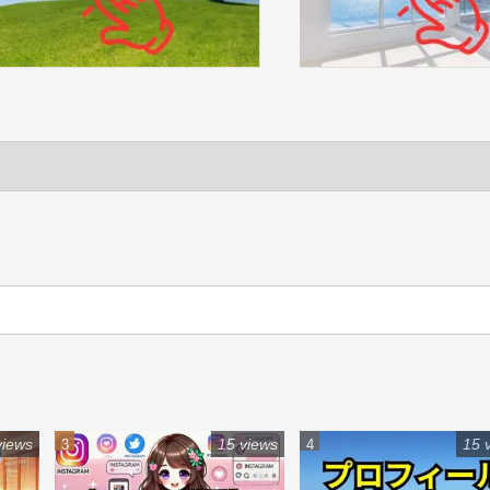
views
15 views
15 