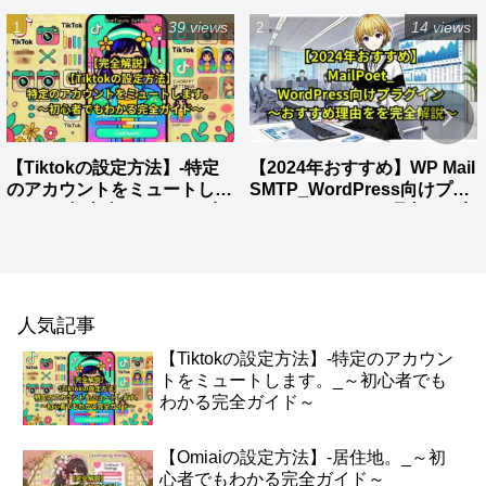
39 views
14 views
【Tiktokの設定方法】-特定
【2024年おすすめ】WP Mail
のアカウントをミュートしま
SMTP_WordPress向けプラ
す。_～初心者でもわかる完
グイン～おすすめ理由をを完
全ガイド～
全解説～
人気記事
【Tiktokの設定方法】-特定のアカウン
トをミュートします。_～初心者でも
わかる完全ガイド～
【Omiaiの設定方法】-居住地。_～初
心者でもわかる完全ガイド～