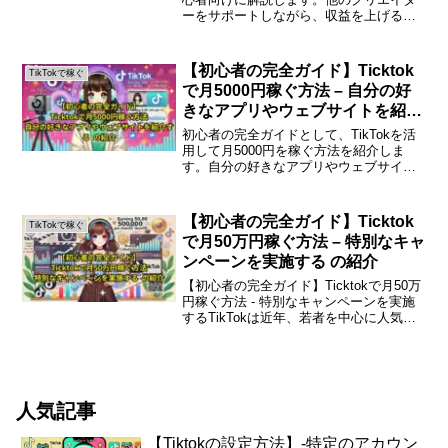
ーをサポートしながら、収益を上げる方
法を詳しく紹介します。はじめにTikTok
は今や世界中で人気のあるSNSプラット
フォームです。特に若い世代に支持され
【初心者の完全ガイド】Ticktok
TikTokで稼ぐ
ており...
で月5000円稼ぐ方法 – 自分の好
きなアプリやウェブサイトを紹介
する の紹介
初心者の完全ガイドとして、TikTokを活
用して月5000円を稼ぐ方法を紹介しま
す。自分の好きなアプリやウェブサイト
を通じて収益を得るためのステップを詳
しく解説します。はじめに近年、多くの
人々が副収入を得るためにSNSを活用し
【初心者の完全ガイド】Ticktok
TikTokで稼ぐ
ています。その...
で月50万円稼ぐ方法 – 特別なキャ
ンペーンを実施する の紹介
【初心者の完全ガイド】Ticktokで月50万
円稼ぐ方法 - 特別なキャンペーンを実施
するTikTokは近年、若者を中心に人気を
集めているSNSプラットフォームです。
多くの人がこのアプリを使って楽しむだ
けでなく、収入を得る手段としても利用
し...
人気記事
【Tiktokの設定方法】-特定のアカウン