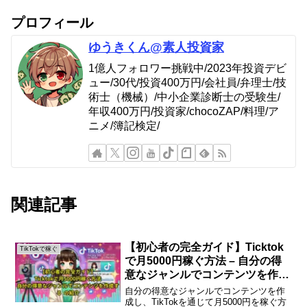
プロフィール
ゆうきくん@素人投資家
1億人フォロワー挑戦中/2023年投資デビ
ュー/30代/投資400万円/会社員/弁理士/技
術士（機械）/中小企業診断士の受験生/
年収400万円/投資家/chocoZAP/料理/ア
ニメ/簿記検定/
関連記事
【初心者の完全ガイド】Ticktok
TikTokで稼ぐ
で月5000円稼ぐ方法 – 自分の得
意なジャンルでコンテンツを作成
する の紹介
自分の得意なジャンルでコンテンツを作
成し、TikTokを通じて月5000円を稼ぐ方