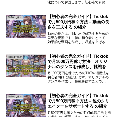
法について解説します。初心者でも簡単
に実践できるステップを紹介しますの
で、ぜひ参考にしてください。はじめに
TikTokは、短い動画を共有するプラット
【初心者の完全ガイド】Ticktok
TikTokで稼ぐ
フォームで...
で月500万円稼ぐ方法 – 動画の長
さを工夫する の紹介
動画の長さは、TikTokで成功するための
重要な要素です。特に初心者にとって、
効果的な動画を作成し、収益を上げるた
めには、動画の長さを工夫することが不
可欠です。動画の長さを工夫する重要性
TikTokは短い動画が特徴的なプラットフ
【初心者の完全ガイド】Ticktok
TikTokで稼ぐ
ォームですが...
で月1000万円稼ぐ方法 – オリジ
ナルのダンスを作成し、挑戦を促
す の紹介
月1000万円を稼ぐためのTikTok活用法を
初心者向けに解説します。オリジナルの
ダンスを作成し、挑戦を促すことで、多
くのフォロワーを獲得し、収益化を目指
しましょう。オリジナルダンスで収益化
を目指すTikTokは、短い動画を共有する
【初心者の完全ガイド】Ticktok
TikTokで稼ぐ
プラット...
で月500万円稼ぐ方法 – 他のクリ
エイターをサポートする の紹介
月500万円を稼ぐためのTikTok活用法を初
心者向けに解説します。他のクリエイタ