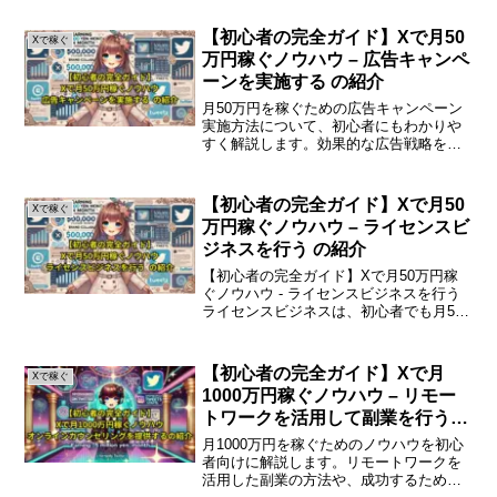
す。はじめにプログラミングは今や多く
のビジネスシーンで欠かせないスキルと
【初心者の完全ガイド】Xで月50
Xで稼ぐ
なっています。特に、フリ...
万円稼ぐノウハウ – 広告キャンペ
ーンを実施する の紹介
月50万円を稼ぐための広告キャンペーン
実施方法について、初心者にもわかりや
すく解説します。効果的な広告戦略を学
び、収益を上げるためのステップを紹介
します。広告キャンペーンの基本を理解
する広告キャンペーンは、商品やサービ
【初心者の完全ガイド】Xで月50
Xで稼ぐ
スを広めるための重要な...
万円稼ぐノウハウ – ライセンスビ
ジネスを行う の紹介
【初心者の完全ガイド】Xで月50万円稼
ぐノウハウ - ライセンスビジネスを行う
ライセンスビジネスは、初心者でも月50
万円を稼ぐ可能性がある魅力的なビジネ
スモデルです。本記事では、ライセンス
ビジネスの基本から実践方法までをわか
【初心者の完全ガイド】Xで月
Xで稼ぐ
りやすく解説しま...
1000万円稼ぐノウハウ – リモー
トワークを活用して副業を行うの
紹介
月1000万円を稼ぐためのノウハウを初心
者向けに解説します。リモートワークを
活用した副業の方法や、成功するための