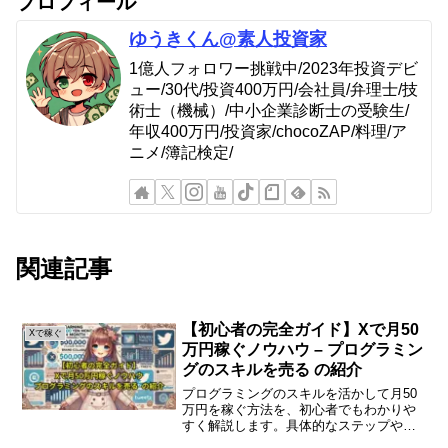
プロフィール
ゆうきくん@素人投資家
1億人フォロワー挑戦中/2023年投資デビ
ュー/30代/投資400万円/会社員/弁理士/技
術士（機械）/中小企業診断士の受験生/
年収400万円/投資家/chocoZAP/料理/ア
ニメ/簿記検定/
関連記事
【初心者の完全ガイド】Xで月50
Xで稼ぐ
万円稼ぐノウハウ – プログラミン
グのスキルを売る の紹介
プログラミングのスキルを活かして月50
万円を稼ぐ方法を、初心者でもわかりや
すく解説します。具体的なステップや注
意点を紹介し、成功への道筋を示しま