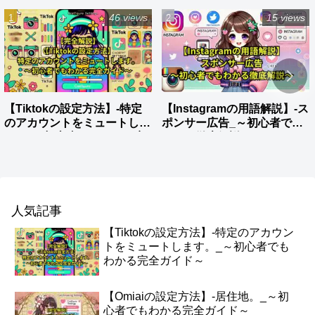
46 views
15 views
【Tiktokの設定方法】-特定
【Instagramの用語解説】-ス
のアカウントをミュートしま
ポンサー広告_～初心者でも
す。_～初心者でもわかる完
わかる徹底解説～
全ガイド～
人気記事
【Tiktokの設定方法】-特定のアカウン
トをミュートします。_～初心者でも
わかる完全ガイド～
【Omiaiの設定方法】-居住地。_～初
心者でもわかる完全ガイド～