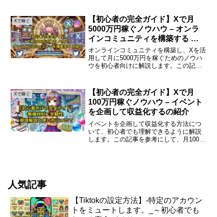
ポイントを詳しく紹介します。初心者の
ためのXで月1000万円稼ぐノウハウリモ
ートワークの普及により、副業を始める
【初心者の完全ガイド】Xで月
Xで稼ぐ
ことが以前よりも...
5000万円稼ぐノウハウ – オンラ
インコミュニティを構築する の
紹介
オンラインコミュニティを構築し、Xを活
用して月に5000万円を稼ぐためのノウハ
ウを初心者向けに解説します。この記事
では、効果的なコミュニティ作りと収益
化のステップを詳しく紹介します。オン
ラインコミュニティ構築の重要性オンラ
【初心者の完全ガイド】Xで月
Xで稼ぐ
インコミュニティは...
100万円稼ぐノウハウ – イベント
を企画して収益化するの紹介
イベントを企画して収益化する方法につ
いて、初心者でも理解できるように解説
します。この記事を参考にして、月100万
円の収入を目指しましょう。イベント企
画の基本イベント企画は、アイデアを形
にし、参加者を集め、収益を上げるため
のプロセスです。まず...
人気記事
【Tiktokの設定方法】-特定のアカウン
トをミュートします。_～初心者でも