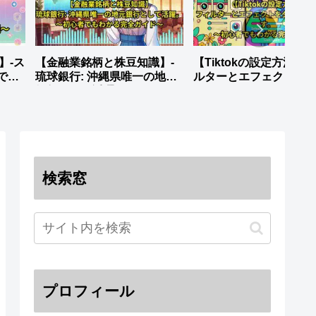
説】-ス
【金融業銘柄と株豆知識】-
【Tiktokの設定方法】-
でも
琉球銀行: 沖縄県唯一の地元
ルターとエフェクトを
銀行として活躍。
ロードします。_～初心
もわかる完全ガイド～
検索窓
プロフィール