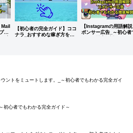
ail
【Instagramの用語解
【初心者の完全ガイド】ココ
けプラ
ポンサー広告_～初心者
ナラ_おすすめな稼ぎ方を徹
をを完
わかる徹底解説～
底解説
のアカウントをミュートします。_～初心者でもわかる完全ガイ
。_～初心者でもわかる完全ガイド～