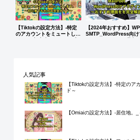
【Tiktokの設定方法】-特定
【2024年おすすめ】WP M
のアカウントをミュートしま
SMTP_WordPress向
す。_～初心者でもわかる完
グイン～おすすめ理由
全ガイド～
全解説～
人気記事
【Tiktokの設定方法】-特定
ド～
【Omiaiの設定方法】-居住地