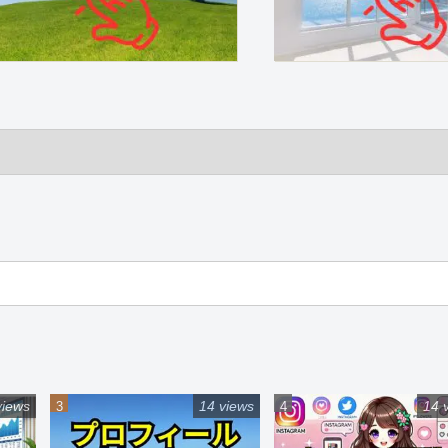
views
14 views
14 