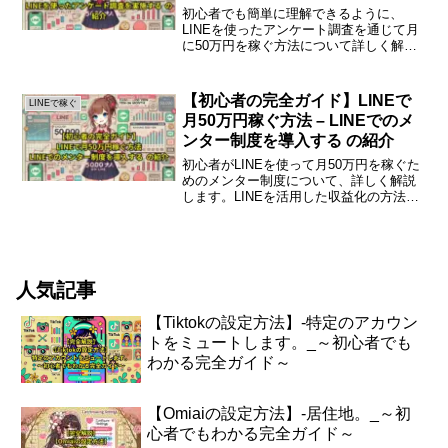
紹介
初心者でも簡単に理解できるように、
LINEを使ったアンケート調査を通じて月
に50万円を稼ぐ方法について詳しく解説
します。この記事では、具体的な手順や
ポイントを紹介しますので、ぜひ参考に
してください。LINEを使ったアンケート
【初心者の完全ガイド】LINEで
LINEで稼ぐ
調査の基礎知識L...
月50万円稼ぐ方法 – LINEでのメ
ンター制度を導入する の紹介
初心者がLINEを使って月50万円を稼ぐた
めのメンター制度について、詳しく解説
します。LINEを活用した収益化の方法を
理解し、実践するための手助けをしま
す。LINEで月50万円稼ぐためのメンター
制度の導入LINEは日本国内で非常に多く
のユー...
人気記事
【Tiktokの設定方法】-特定のアカウン
トをミュートします。_～初心者でも
わかる完全ガイド～
【Omiaiの設定方法】-居住地。_～初
心者でもわかる完全ガイド～