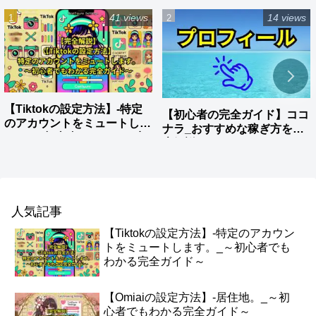
41 views
14 views
【Tiktokの設定方法】-特定
【初心者の完全ガイド】ココ
のアカウントをミュートしま
ナラ_おすすめな稼ぎ方を徹
す。_～初心者でもわかる完
底解説
全ガイド～
人気記事
【Tiktokの設定方法】-特定のアカウン
トをミュートします。_～初心者でも
わかる完全ガイド～
【Omiaiの設定方法】-居住地。_～初
心者でもわかる完全ガイド～