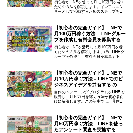
する の紹介
初心者がLINEを使って月に10万円を稼ぐ
ための方法を解説します。インフルエン
サーとして活動するためのステップをわ
かりやすく紹介します。LINEで月10万円
を稼ぐ方法インフルエンサーとしての活
動を始めるインフルエンサーとして活動
【初心者の完全ガイド】LINEで
LINEで稼ぐ
することは、...
月100万円稼ぐ方法 – LINEグルー
プを作成し有料会員を募集する
の紹介
初心者がLINEを活用して月100万円を稼
ぐための方法を解説します。特にLINEグ
ループを作成し、有料会員を募集する手
法に焦点を当てます。LINEグループの作
成と有料会員募集のステップまず、LINE
を使って収益を上げるためには、効果的
【初心者の完全ガイド】LINEで
LINEで稼ぐ
なグル...
月10万円稼ぐ方法 – LINEでのビ
ジネスアイデアを共有する の紹
介
自作のトレーニングプログラムをLINEで
販売し、月10万円を稼ぐ方法を初心者向
けに解説します。この記事では、具体的
なステップとポイントを詳しく説明しま
す。自作のトレーニングプログラムを販
売する方法トレーニングプログラムを販
【初心者の完全ガイド】LINEで
LINEで稼ぐ
売することは、特に...
月50万円稼ぐ方法 – LINEを使っ
たアンケート調査を実施する の