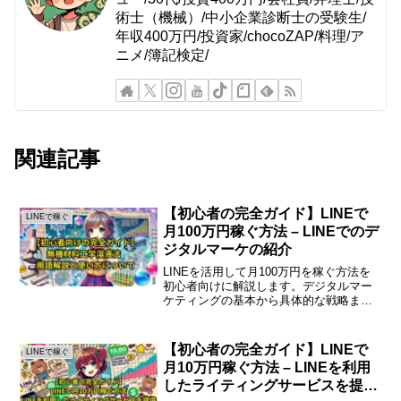
術士（機械）/中小企業診断士の受験生/
年収400万円/投資家/chocoZAP/料理/ア
ニメ/簿記検定/
関連記事
【初心者の完全ガイド】LINEで
LINEで稼ぐ
月100万円稼ぐ方法 – LINEでのデ
ジタルマーケの紹介
LINEを活用して月100万円を稼ぐ方法を
初心者向けに解説します。デジタルマー
ケティングの基本から具体的な戦略ま
で、わかりやすくまとめました。LINEで
月100万円稼ぐ方法LINEの特徴と利点
LINEは日本国内で非常に多くのユーザー
【初心者の完全ガイド】LINEで
LINEで稼ぐ
を抱える...
月10万円稼ぐ方法 – LINEを利用
したライティングサービスを提供