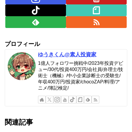
プロフィール
ゆうきくん@素人投資家
1億人フォロワー挑戦中/2023年投資デビ
ュー/30代/投資400万円/会社員/弁理士/技
術士（機械）/中小企業診断士の受験生/
年収400万円/投資家/chocoZAP/料理/ア
ニメ/簿記検定/
関連記事