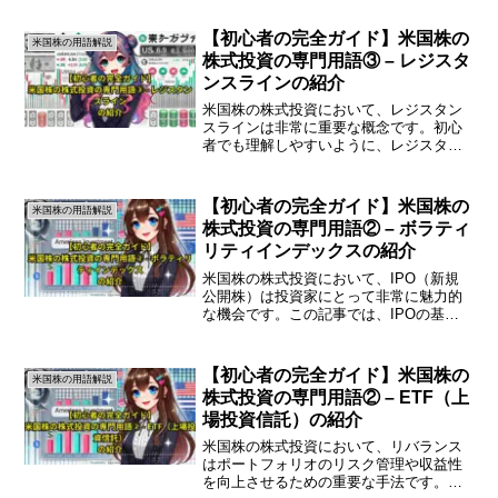
か株式とは、企業が資金調達を目的に発
行する証券のことです。株式を購入する
【初心者の完全ガイド】米国株の
米国株の用語解説
ことで、その企業のオーナ...
株式投資の専門用語③ – レジスタ
ンスラインの紹介
米国株の株式投資において、レジスタン
スラインは非常に重要な概念です。初心
者でも理解しやすいように、レジスタン
スラインの基本的な意味や使い方につい
て詳しく解説します。レジスタンスライ
ンとは何かレジスタンスラインは、株価
【初心者の完全ガイド】米国株の
米国株の用語解説
が上昇する際に、その上昇...
株式投資の専門用語② – ボラティ
リティインデックスの紹介
米国株の株式投資において、IPO（新規
公開株）は投資家にとって非常に魅力的
な機会です。この記事では、IPOの基本
概念やそのプロセス、投資する際の注意
点について初心者にも分かりやすく解説
します。IPO（新規公開株）とは？IPOと
【初心者の完全ガイド】米国株の
米国株の用語解説
は「Initi...
株式投資の専門用語② – ETF（上
場投資信託）の紹介
米国株の株式投資において、リバランス
はポートフォリオのリスク管理や収益性
を向上させるための重要な手法です。こ