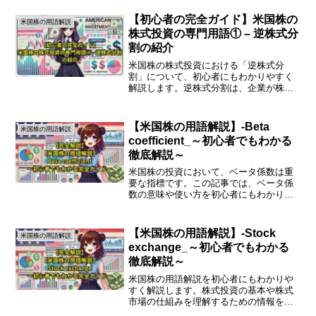
【初心者の完全ガイド】米国株の
米国株の用語解説
株式投資の専門用語① – 逆株式分
割の紹介
米国株の株式投資における「逆株式分
割」について、初心者にもわかりやすく
解説します。逆株式分割は、企業が株式
の価値を調整するために行う手法で、投
資家にとって重要な知識です。逆株式分
割とは？逆株式分割は、企業が発行済み
【米国株の用語解説】-Beta
米国株の用語解説
の株式の数を減少させるプロ...
coefficient_～初心者でもわかる
徹底解説～
米国株の投資において、ベータ係数は重
要な指標です。この記事では、ベータ係
数の意味や使い方を初心者にもわかりや
すく解説します。ベータ係数とは？ベー
タ係数は、個別の株式や投資信託が市場
全体に対してどれくらいのリスクを持っ
【米国株の用語解説】-Stock
米国株の用語解説
ているかを示す指標です。...
exchange_～初心者でもわかる
徹底解説～
米国株の用語解説を初心者にもわかりや
すく解説します。株式投資の基本や株式
市場の仕組みを理解するための情報を提
供します。米国株の用語解説株式とは何