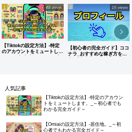
48 views
15 views
【Tiktokの設定方法】-特定
【初心者の完全ガイド】ココ
のアカウントをミュートしま
ナラ_おすすめな稼ぎ方を徹
す。_～初心者でもわかる完
底解説
全ガイド～
人気記事
【Tiktokの設定方法】-特定のアカウン
トをミュートします。_～初心者でも
わかる完全ガイド～
【Omiaiの設定方法】-居住地。_～初
心者でもわかる完全ガイド～