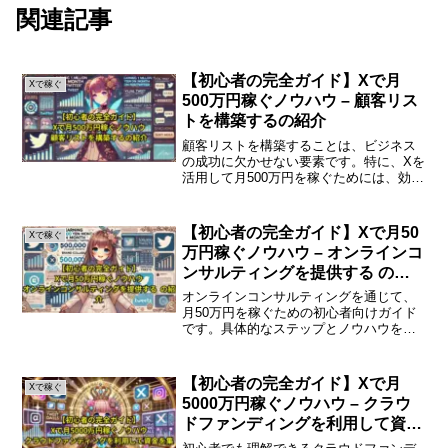
関連記事
【初心者の完全ガイド】Xで月
Xで稼ぐ
500万円稼ぐノウハウ – 顧客リス
トを構築するの紹介
顧客リストを構築することは、ビジネス
の成功に欠かせない要素です。特に、Xを
活用して月500万円を稼ぐためには、効果
的な顧客リストの構築が重要です。本記
事では、初心者でも理解しやすく、実践
しやすい方法を解説します。顧客リスト
【初心者の完全ガイド】Xで月50
Xで稼ぐ
構築の重要性顧客リ...
万円稼ぐノウハウ – オンラインコ
ンサルティングを提供する の紹
介
オンラインコンサルティングを通じて、
月50万円を稼ぐための初心者向けガイド
です。具体的なステップとノウハウを解
説します。オンラインコンサルティング
とはオンラインコンサルティングは、イ
ンターネットを通じて専門的なアドバイ
【初心者の完全ガイド】Xで月
Xで稼ぐ
スやサポートを提供する...
5000万円稼ぐノウハウ – クラウ
ドファンディングを利用して資金
を集める の紹介