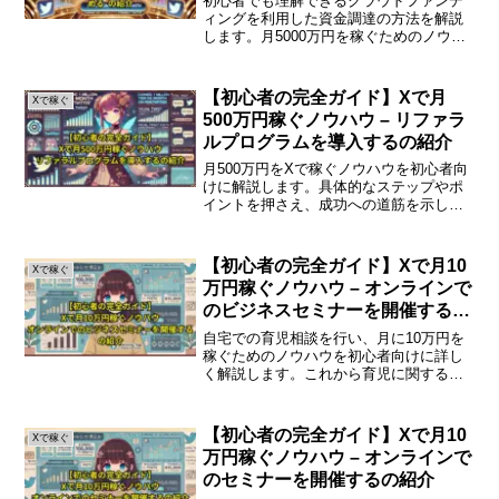
初心者でも理解できるクラウドファンデ
ィングを利用した資金調達の方法を解説
します。月5000万円を稼ぐためのノウハ
ウを詳しく紹介します。クラウドファン
ディングの基本クラウドファンディング
とは、多くの人から少しずつ資金を集め
【初心者の完全ガイド】Xで月
Xで稼ぐ
る方法です。特に、プ...
500万円稼ぐノウハウ – リファラ
ルプログラムを導入するの紹介
月500万円をXで稼ぐノウハウを初心者向
けに解説します。具体的なステップやポ
イントを押さえ、成功への道筋を示しま
す。はじめにXで月500万円を稼ぐこと
は、簡単ではありませんが、正しい知識
と戦略を持てば可能です。特に初心者に
【初心者の完全ガイド】Xで月10
Xで稼ぐ
とっては、何から始...
万円稼ぐノウハウ – オンラインで
のビジネスセミナーを開催するの
紹介
自宅での育児相談を行い、月に10万円を
稼ぐためのノウハウを初心者向けに詳し
く解説します。これから育児に関する知
識やスキルを活かして収入を得たい方に
最適な方法です。自宅で育児相談を行う
メリット自宅で育児相談を行うことには
【初心者の完全ガイド】Xで月10
Xで稼ぐ
多くのメリットがありま...
万円稼ぐノウハウ – オンラインで
のセミナーを開催するの紹介