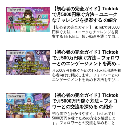
【初心者の完全ガイド】Ticktok
TikTokで稼ぐ
で月5000円稼ぐ方法 – ユニーク
なチャレンジを提案する の紹介
【初心者の完全ガイド】TikTokで月5000
円稼ぐ方法 - ユニークなチャレンジを提
案するTikTokは、短い動画を通じて自己
表現やエンターテインメントを楽しむプ
ラットフォームですが、実は収益を得る
手段としても注目されています。この記
【初心者の完全ガイド】Ticktok
TikTokで稼ぐ
事で...
で月500万円稼ぐ方法 – フォロワ
ーとのエンゲージメントを高める
の紹介
月500万円を稼ぐためのTikTok活用法を初
心者向けに解説します。フォロワーとの
エンゲージメントを高める方法を学び、
収益化を目指しましょう。はじめに
TikTokは、短い動画を共有するプラット
フォームとして多くのユーザーに支持さ
【初心者の完全ガイド】Ticktok
TikTokで稼ぐ
れています。...
で月5000万円稼ぐ方法 – フォロ
ワーとの交流を深める の紹介
初心者でもわかりやすく、TikTokで月
5000万円を稼ぐための方法を解説しま
す。フォロワーとの交流を深めることが
成功のカギです。この記事では、その具