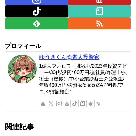
プロフィール
ゆうきくん@素人投資家
1億人フォロワー挑戦中/2023年投資デビ
ュー/30代/投資400万円/会社員/弁理士/技
術士（機械）/中小企業診断士の受験生/
年収400万円/投資家/chocoZAP/料理/ア
ニメ/簿記検定/
関連記事