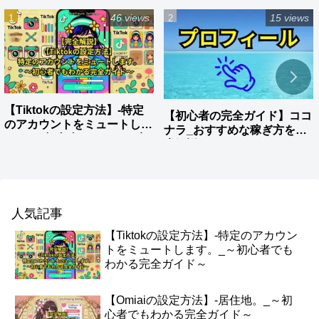
46 views
15 views
【Tiktokの設定方法】-特定
【初心者の完全ガイド】ココ
のアカウントをミュートしま
ナラ_おすすめな稼ぎ方を徹
す。_～初心者でもわかる完
底解説
全ガイド～
人気記事
【Tiktokの設定方法】-特定のアカウン
トをミュートします。_～初心者でも
わかる完全ガイド～
【Omiaiの設定方法】-居住地。_～初
心者でもわかる完全ガイド～