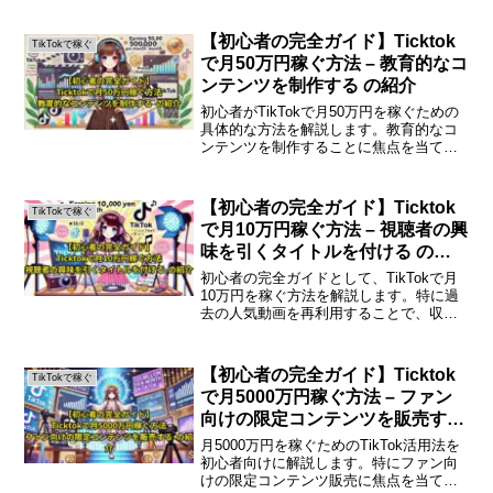
体的なステップを紹介します。フォロワ
ーとの交流を深める重要性TikTokで成功
【初心者の完全ガイド】Ticktok
TikTokで稼ぐ
するためには...
で月50万円稼ぐ方法 – 教育的なコ
ンテンツを制作する の紹介
初心者がTikTokで月50万円を稼ぐための
具体的な方法を解説します。教育的なコ
ンテンツを制作することに焦点を当て、
成功のためのステップを詳しく紹介しま
す。はじめにTikTokは短い動画を通じて
多くの人々に情報を伝えるプラットフォ
【初心者の完全ガイド】Ticktok
TikTokで稼ぐ
ームです。...
で月10万円稼ぐ方法 – 視聴者の興
味を引くタイトルを付ける の紹
介
初心者の完全ガイドとして、TikTokで月
10万円を稼ぐ方法を解説します。特に過
去の人気動画を再利用することで、収益
を得る手法に焦点を当てます。はじめに
TikTokは、短い動画を共有するプラット
フォームとして、多くの人々に利用され
【初心者の完全ガイド】Ticktok
TikTokで稼ぐ
ています。...
で月5000万円稼ぐ方法 – ファン
向けの限定コンテンツを販売する
の紹介
月5000万円を稼ぐためのTikTok活用法を
初心者向けに解説します。特にファン向
けの限定コンテンツ販売に焦点を当て、