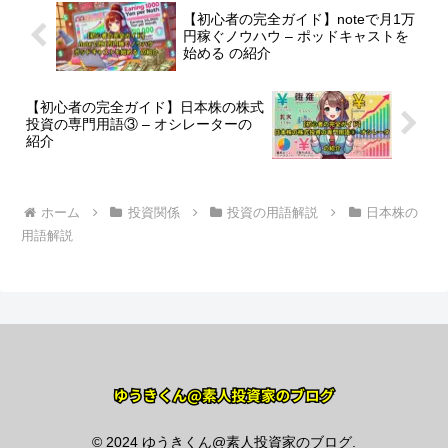
【初心者の完全ガイド】noteで月1万
円稼ぐノウハウ – ポッドキャストを
始める の紹介
【初心者の完全ガイド】日本株の株式
投資の専門用語③ – オシレーターの
紹介
ホーム
投資関係
投資の用語解説
日本株の
用語解説
© 2024 ゆうきくん@素人投資家のブログ.