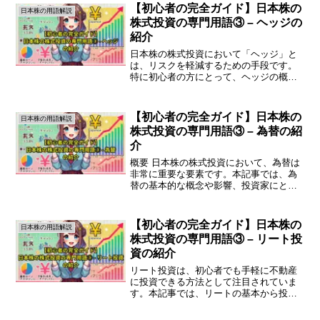
式が一定期間内に取引された株数のこと
【初心者の完全ガイド】日本株の
日本株の用語解説
を指します。例えば、1日...
株式投資の専門用語③ – ヘッジの
紹介
日本株の株式投資において「ヘッジ」と
は、リスクを軽減するための手段です。
特に初心者の方にとって、ヘッジの概念
を理解することは重要です。この記事で
は、ヘッジの基本から実践方法までをわ
かりやすく解説します。ヘッジとは何か
【初心者の完全ガイド】日本株の
日本株の用語解説
ヘッジは、投資のリスクを...
株式投資の専門用語③ – 為替の紹
介
概要 日本株の株式投資において、為替は
非常に重要な要素です。本記事では、為
替の基本的な概念や影響、投資家にとっ
ての重要性について初心者にもわかりや
すく解説します。為替とは何か 為替と
は、異なる通貨間での交換を指します。
【初心者の完全ガイド】日本株の
日本株の用語解説
例えば、日本円を米ドル...
株式投資の専門用語③ – リート投
資の紹介
リート投資は、初心者でも手軽に不動産
に投資できる方法として注目されていま
す。本記事では、リートの基本から投資
のメリット・デメリット、実際の運用方
法までを詳しく解説します。リート投資