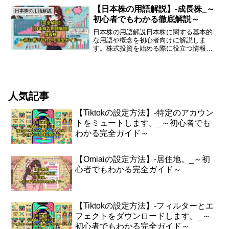
とは？リート（REIT）は「不動産投資信
【日本株の用語解説】-成長株_～
日本株の用語解説
託」の略称で、投資家...
初心者でもわかる徹底解説～
日本株の用語解説日本株に関する基本的
な用語や概念を初心者向けに解説しま
す。株式投資を始める際に役立つ情報を
お届けします。日本株とは日本株とは、
日本の企業が発行する株式のことを指し
ます。株式は企業の所有権の一部を表し
ており、投資家は株式を購入...
人気記事
【Tiktokの設定方法】-特定のアカウン
トをミュートします。_～初心者でも
わかる完全ガイド～
【Omiaiの設定方法】-居住地。_～初
心者でもわかる完全ガイド～
【Tiktokの設定方法】-フィルターとエ
フェクトをダウンロードします。_～
初心者でもわかる完全ガイド～