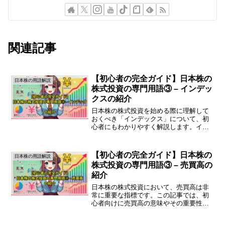
関連記事
【初心者の完全ガイド】日本株の
日本株の用語解説
株式投資の専門用語③ – インデッ
クスの紹介
日本株の株式投資を始める際に理解して
おくべき「インデックス」について、初
心者にもわかりやすく解説します。イン
デックスは、株式市場の動向を把握する
ための重要な指標です。インデックスと
は？インデックスとは、特定の株式の集
【初心者の完全ガイド】日本株の
日本株の用語解説
合体を表す指標のことを指...
株式投資の専門用語③ – 売買高の
紹介
日本株の株式投資において、売買高は非
常に重要な指標です。この記事では、初
心者向けに売買高の意味やその重要性、
具体的な活用方法について詳しく解説し
ます。売買高とは売買高とは、特定の株